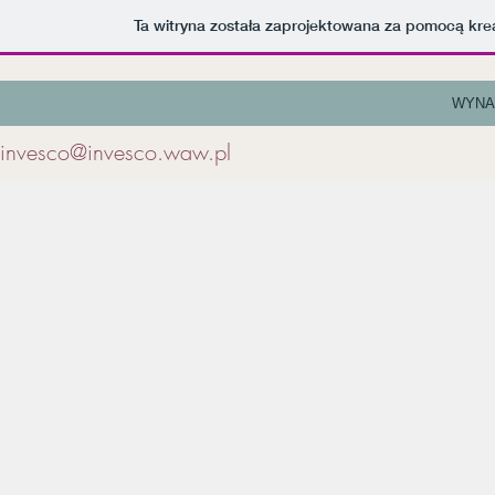
Ta witryna została zaprojektowana za pomocą kr
WYNA
invesco@invesco.waw.pl