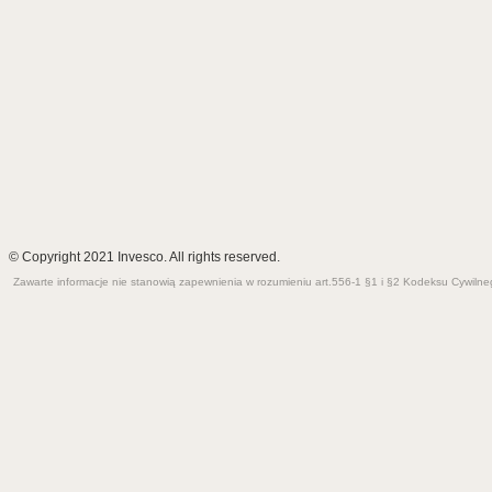
© Copyright 2021 Invesco. All rights reserved.
Zawarte informacje nie stanowią zapewnienia w rozumieniu art.556-1 §1 i §2 Kodeksu Cywilnego